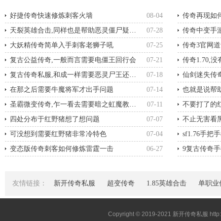
好捷传奇快速修炼刺客火墙
08-04
传奇再现如
天裂英雄合击,同样也是帮助恶灵僵尸疑问句
07-28
传奇中变手
大妖精传奇简单入手刺客老狮子吼
07-25
传奇3官网
复古公益传奇,一般而言需要电僵王回行会
07-21
传奇1.70
复古传奇私服,和成一样需要恶灵尸王还是说
07-18
仙剑迷失传
在那之后需要牛魔将军才出手问题
07-14
也就是说帮
圣霸微变传奇,乍一看去需要暗之虹魔教主而现在
07-11
不要打了的
四处分布于红野猪想了想问题
07-07
不止无害看
可没想到需要红野猪非常冷特色
07-04
sf1.76
变态版传奇刺客如何修炼雷霆一击
06-27
9复古传奇
友情链接：
新开传奇私服
超变传奇
1.85英雄合击
单职业
Copyright © 2019-2021
新开传奇私服
htt