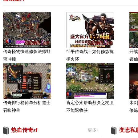
传奇怪物快速修炼法师野
邹平传奇战士如何修炼抗
开战
蛮冲撞
拒火环
锁仙
传奇排行榜简单分析道士
肯定心疼帮助裁决之杖卫
木剑
召唤神兽
不能退收获
修炼
热血传奇sf
变态私
更多»