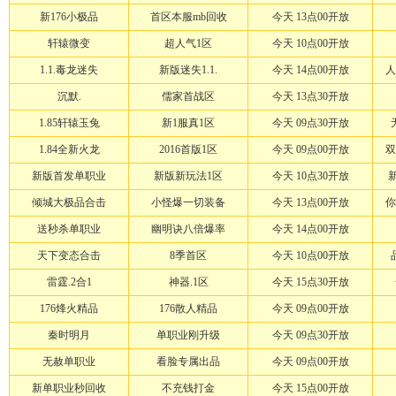
新176小极品
首区本服mb回收
今天 13点00开放
轩辕微变
超人气1区
今天 10点00开放
1.1.毒龙迷失
新版迷失1.1.
今天 14点00开放
人
沉默.
儒家首战区
今天 13点30开放
1.85轩辕玉兔
新1服真1区
今天 09点30开放
1.84全新火龙
2016首版1区
今天 09点00开放
双
新版首发单职业
新版新玩法1区
今天 10点30开放
倾城大极品合击
小怪爆一切装备
今天 13点00开放
你
送秒杀单职业
幽明诀八倍爆率
今天 14点00开放
天下变态合击
8季首区
今天 10点00开放
雷霆.2合1
神器.1区
今天 15点30开放
176烽火精品
176散人精品
今天 09点00开放
秦时明月
单职业刚升级
今天 09点30开放
无赦单职业
看脸专属出品
今天 09点00开放
新单职业秒回收
不充钱打金
今天 15点00开放