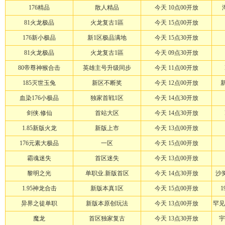
176精品
散人精品
今天 10点00开放
81火龙极品
火龙复古1區
今天 15点00开放
176新小极品
新1区极品满地
今天 15点30开放
81火龙极品
火龙复古1區
今天 09点30开放
80帝尊神猴合击
英雄主号升级同步
今天 11点00开放
185灭世玉兔
新区不断奖
今天 12点00开放
血染176小极品
独家首戦1区
今天 14点30开放
剑侠.修仙
首站大区
今天 14点30开放
1.85新版火龙
新版上市
今天 13点00开放
176元素大极品
一区
今天 15点00开放
霸魂迷失
首区迷失
今天 13点00开放
黎明之光
单职业.新版首区
今天 14点30开放
沙奖
1.95神龙合击
新版本真1区
今天 15点00开放
异界之徒单职
新版本原创玩法
今天 13点00开放
罕见
魔龙
首区独家复古
今天 13点30开放
宇